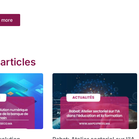
 more
 articles