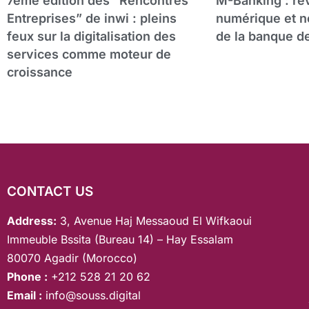
7ème édition des “Rencontres
M-Banking : ré
Entreprises” de inwi : pleins
numérique et n
feux sur la digitalisation des
de la banque d
services comme moteur de
croissance
CONTACT US
Address:
3, Avenue Haj Messaoud El Wifkaoui
Immeuble Bssita (Bureau 14) – Hay Essalam
80070 Agadir (Morocco)
Phone :
+212 528 21 20 62
Email :
info@souss.digital