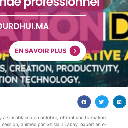
y à Casablanca en octobre, offrant une formation
 La session, animée par Ghislain Labay, expert en e-